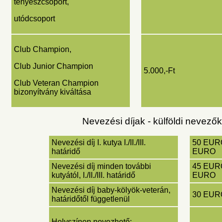
tenyészcsoport,
utódcsoport
Club Champion,
Club Junior Champion
5.000,-Ft
Club Veteran Champion
bizonyítvány kiváltása
Nevezési díjak - külföldi nevező
Nevezési díj I. kutya I./II./III.
50 EURO
határidő
EURO
Nevezési díj minden további
45 EURO
kutyától, I./II./III. határidő
EURO
Nevezési díj baby-kölyök-veterán,
30 EUR
határidőtől függetlenül
Helyszínen nevezhető: