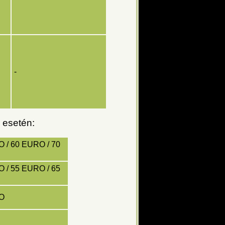
-
k esetén:
 / 60 EURO / 70
 / 55 EURO / 65
O