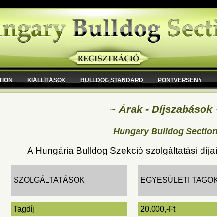
TION
KIÁLLÍTÁSOK
BULLDOG STANDARD
PONTVERSENY
~ Árak - Díjszabások 
Hungary Bulldog Sectio
A Hungária Bulldog Szekció szolgáltatási díjai
SZOLGÁLTATÁSOK
EGYESÜLETI TAGOK
Tagdíj
20.000,-Ft