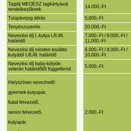
Tagdíj MEOESZ tagkártyával
14.000,-Ft
rendelkezőknek
Tulajdonjog átírás
5.000,-Ft
Tenyészszemle
20.000,-Ft
Nevezési díj I. kutya I./II./III.
7.000.-Ft / 9.000.-Ft /
határidő
11.000.-Ft
Nevezési díj minden további
6.000.-Ft / 8.000.-Ft /
kutyától I./II./III. határidő
10.000.-Ft
Nevezési díj baby-kölyök-
5.000,-Ft
veterán határidőtől függetlenül
Helyszínen nevezhető:
gyermek-kutyapár,
fiatal felvezető,
senior felvezető,
2.000,-Ft
kutyapár,